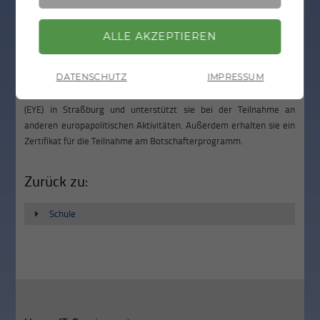
Zu den Aufgaben der JuniorbotschafterInnen gehören die
Betreuung der Europa-Informationsangebote der Schule und die
ZURÜCK
Mitwirkung bei der Organisation von Projekttagen.
DATENSCHUTZ
IMPRESSUM
Das Europäische Parlament priorisiert die JuniorbotschafterInnen
bei der Teilnahme an Projekten wie dem European Youth Event
(EYE) in Straßburg und unterstützt sie bei der Teilnahme an
anderen europapolitischen Aktivitäten. Außerdem erhalten sie ein
Zertifikat für die Teilnahme am Botschafterprogramm.
Zurück zu:
Schule