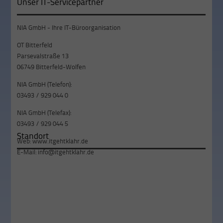
Unser IT-Servicepartner
NIA GmbH - Ihre IT-Büroorganisation
OT Bitterfeld
Parsevalstraße 13
06749 Bitterfeld-Wolfen
NIA GmbH (Telefon):
03493 / 929 044 0
NIA GmbH (Telefax):
03493 / 929 044 5
Standort
Web:
www.itgehtklahr.de
E-Mail:
info@itgehtklahr.de