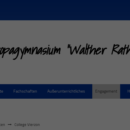
opagymnasium "Walther Rathe
te
Fachschaften
Außerunterrichtliches
Engagement
H
ten
College Vierzon