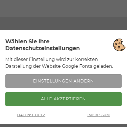
Wählen Sie Ihre
Datenschutzeinstellungen
Mit dieser Einstellung wird zur korrekten
Notwendig
Mit dieser Einstellung wird zur korrekten
Darstellung der Website Google Fonts geladen.
Darstellung der Website Google Fonts geladen.
EINSTELLUNGEN ÄNDERN
ZURÜCK
Standort
DATENSCHUTZ
IMPRESSUM