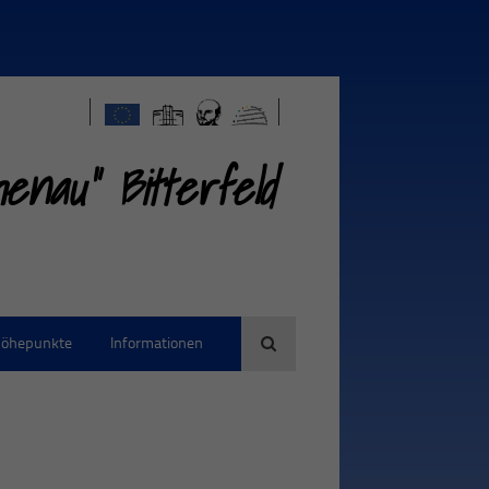
nau" Bitterfeld
öhepunkte
Informationen
Suche