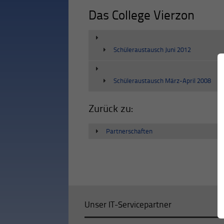
Das College Vierzon
Schüleraustausch Juni 2012
Schüleraustausch März-April 2008
Zurück zu:
Partnerschaften
Unser IT-Servicepartner