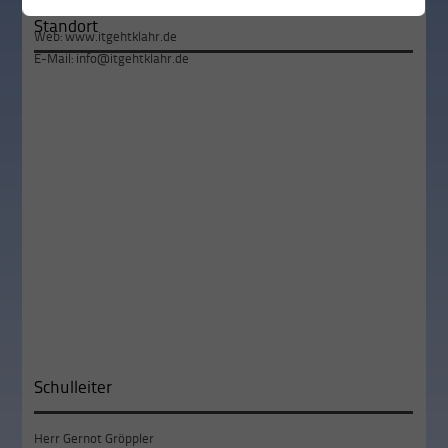
03493 / 929 044 5
Standort
Web:
www.itgehtklahr.de
E-Mail:
info@itgehtklahr.de
Schulleiter
Herr Gernot Gröppler