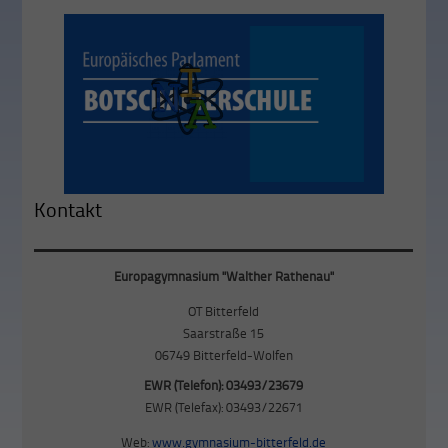
Kontakt
Europagymnasium "Walther Rathenau"
OT Bitterfeld
Saarstraße 15
06749 Bitterfeld-Wolfen
EWR (Telefon): 03493/23679
EWR (Telefax): 03493/22671
Web:
www.gymnasium-bitterfeld.de