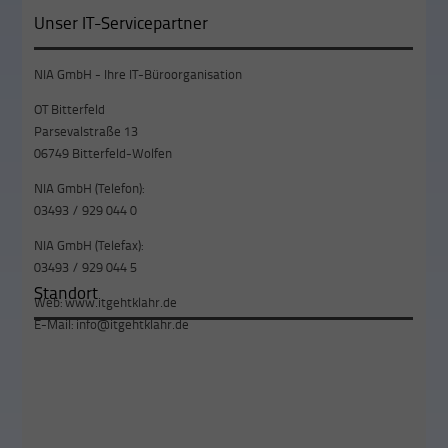
Unser IT-Servicepartner
NIA GmbH - Ihre IT-Büroorganisation
OT Bitterfeld
Parsevalstraße 13
06749 Bitterfeld-Wolfen
NIA GmbH (Telefon):
03493 / 929 044 0
NIA GmbH (Telefax):
03493 / 929 044 5
Standort
Web:
www.itgehtklahr.de
E-Mail:
info@itgehtklahr.de