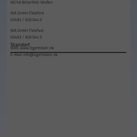
06749 Bitterfeld-Wolfen
NIA GmbH (Telefon):
03493 / 929 044 0
NIA GmbH (Telefax):
03493 / 929 044 5
Standort
Web:
www.itgehtklahr.de
E-Mail:
info@itgehtklahr.de