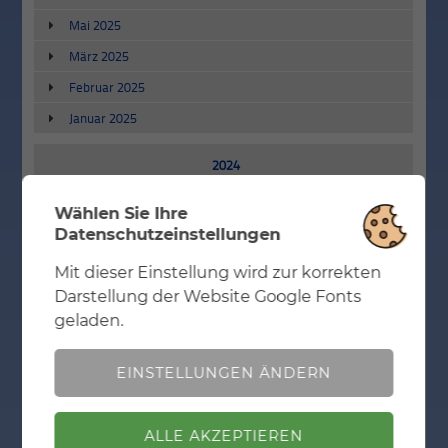
Mai 2025
März 2025
Februar 2025
Januar 2025
2024
Dezember 2024
Wählen Sie Ihre
Datenschutzeinstellungen
November 2024
Oktober 2024
Mit dieser Einstellung wird zur korrekten
Notwendig
Mit dieser Einstellung wird zur korrekten
September 2024
Darstellung der Website Google Fonts
Darstellung der Website Google Fonts geladen.
geladen.
Juni 2024
Mai 2024
EINSTELLUNGEN ÄNDERN
April 2024
Januar 2024
ZURÜCK